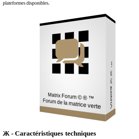
plateformes disponibles.
Réseau
Mail
Magasin
Artilisa © ® ™
Matrix Forum © ® ™
Forum de la matrice verte
Ж - Caractéristiques techniques