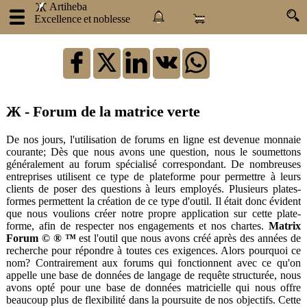
.
.
Artiheba
Excellence et noblesse
×
: Se
connecter
Ж - Forum de la matrice verte
Artiheba
De nos jours, l'utilisation de forums en ligne est devenue monnaie
À
courante; Dès que nous avons une question, nous le soumettons
propos
généralement au forum spécialisé correspondant. De nombreuses
de
entreprises utilisent ce type de plateforme pour permettre à leurs
nous
clients de poser des questions à leurs employés. Plusieurs plates-
Nos
formes permettent la création de ce type d'outil. Il était donc évident
produits
que nous voulions créer notre propre application sur cette plate-
forme, afin de respecter nos engagements et nos chartes.
Matrix
Nos
Forum © ® ™
est l'outil que nous avons créé après des années de
prestations
recherche pour répondre à toutes ces exigences. Alors pourquoi ce
Atraxlinks
nom? Contrairement aux forums qui fonctionnent avec ce qu'on
appelle une base de données de langage de requête structurée, nous
Devenez
avons opté pour une base de données matricielle qui nous offre
un
beaucoup plus de flexibilité dans la poursuite de nos objectifs. Cette
influenceur