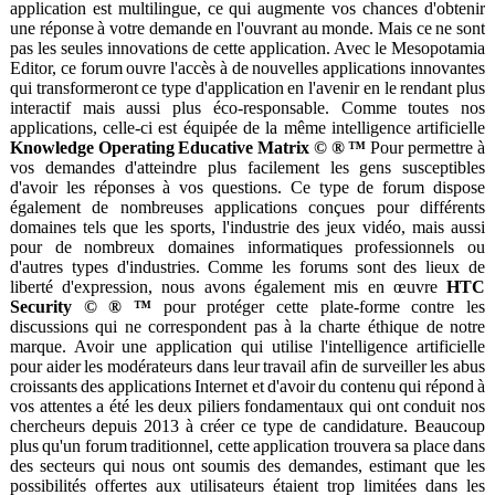
application est multilingue, ce qui augmente vos chances d'obtenir
Devenez
une réponse à votre demande en l'ouvrant au monde. Mais ce ne sont
partenaire
pas les seules innovations de cette application. Avec le Mesopotamia
Editor, ce forum ouvre l'accès à de nouvelles applications innovantes
Contact
qui transformeront ce type d'application en l'avenir en le rendant plus
Imprimer
interactif mais aussi plus éco-responsable. Comme toutes nos
applications, celle-ci est équipée de la même intelligence artificielle
Offre
Knowledge Operating Educative Matrix © ® ™
Pour permettre à
d'emploi
vos demandes d'atteindre plus facilement les gens susceptibles
d'avoir les réponses à vos questions. Ce type de forum dispose
Modules
également de nombreuses applications conçues pour différents
Nos
domaines tels que les sports, l'industrie des jeux vidéo, mais aussi
spécificités
pour de nombreux domaines informatiques professionnels ou
d'autres types d'industries. Comme les forums sont des lieux de
Politique
liberté d'expression, nous avons également mis en œuvre
HTC
de
Security © ® ™
pour protéger cette plate-forme contre les
confidentialité
discussions qui ne correspondent pas à la charte éthique de notre
Référencement
marque. Avoir une application qui utilise l'intelligence artificielle
pour aider les modérateurs dans leur travail afin de surveiller les abus
Thèmes
croissants des applications Internet et d'avoir du contenu qui répond à
Blogue
vos attentes a été les deux piliers fondamentaux qui ont conduit nos
chercheurs depuis 2013 à créer ce type de candidature. Beaucoup
FAQ
plus qu'un forum traditionnel, cette application trouvera sa place dans
Forum
des secteurs qui nous ont soumis des demandes, estimant que les
possibilités offertes aux utilisateurs étaient trop limitées dans les
Journal