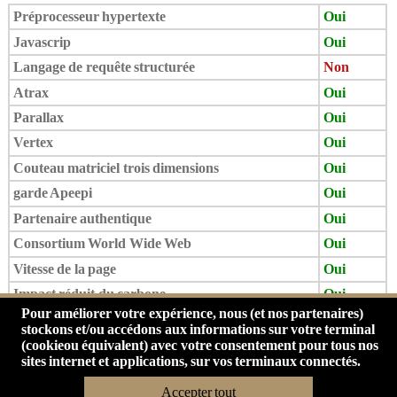
Préprocesseur hypertexte
Oui
Javascrip
Oui
Langage de requête structurée
Non
Atrax
Oui
Parallax
Oui
Vertex
Oui
Couteau matriciel trois dimensions
Oui
garde Apeepi
Oui
Partenaire authentique
Oui
Consortium World Wide Web
Oui
Vitesse de la page
Oui
Impact réduit du carbone
Oui
Pour améliorer votre expérience, nous (et nos partenaires)
Vinci Card
Oui
stockons et/ou accédons aux informations sur votre terminal
Mail Omega
Oui
(cookieou équivalent) avec votre consentement pour tous nos
sites internet et applications, sur vos terminaux connectés.
Accepter tout