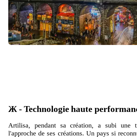
Contact
Imprimer
Offre
d'emploi
Modules
Nos
spécificités
Politique
de
confidentialité
Référencement
Thèmes
Blogue
FAQ
Ж - Technologie haute performanc
Forum
Journal
Artilisa, pendant sa création, a subi une t
l'approche de ses créations. Un pays si recon
Réseau