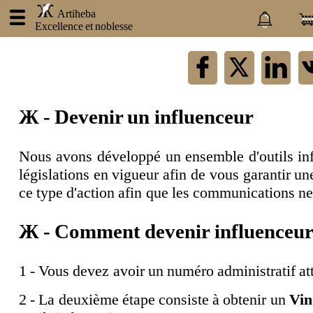
.
Artiheba
Excellence et noblesse
×
Artiheba
Ж - Devenir un influenceur
À
propos
de
nous
Nous avons développé un ensemble d'outils inf
Nos
législations en vigueur afin de vous garantir u
produits
ce type d'action afin que les communications ne
Nos
prestations
Ж - Comment devenir influenceu
Atraxlinks
Devenez
un
1 - Vous devez avoir un numéro administratif att
influenceur
2 - La deuxième étape consiste à obtenir un
Vin
Devenez
partenaire