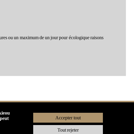
heures ou un maximum de un jour pour écologique raisons
kieou
Accepter tout
 peut
Genzlogiciel
|
Tous droits réservé
Tout rejeter