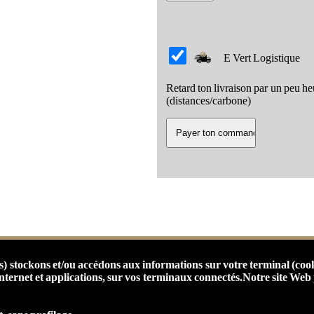
E Vert Logistique
Retard ton livraison par un peu 
(distances/carbone)
s) stockons et/ou accédons aux informations sur votre terminal (coo
nternet et applications, sur vos terminaux connectés.
Notre site Web
ce et noblesse
|
version 1.0.0
|
Édité par
|
Artilisa © ® ™
|
Intell-I-