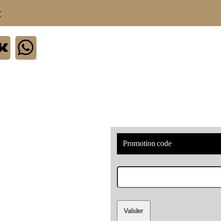
.
Promotion code