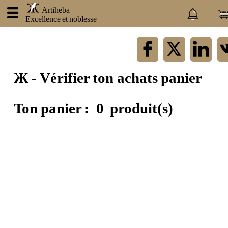
.
Artiheba
Excellence et noblesse
×
Artiheba
Ж - Vérifier ton achats panier
À
propos
de
Ton panier :
0
produit(s)
nous
Nos
produits
Nos
prestations
Atraxlinks
Devenez
un
influenceur
Devenez
partenaire