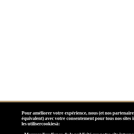
Contact
Imprimer
Offre
d'emploi
Modules
Nos
spécificités
Politique
de
confidentialité
Référencement
Thèmes
Blogue
FAQ
Forum
Pour améliorer votre expérience, nous (et nos partenaire
équivalent) avec votre consentement pour tous nos sites i
Journal
les utilisercookiesà:
Artiheba © ® ™ | Excellen
Réseau