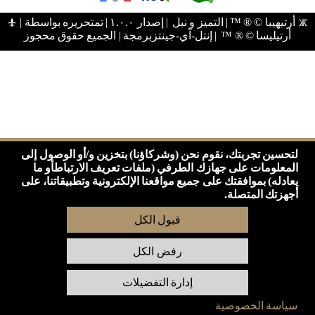
اتصال
أرتيهيبا © ® ™ | التميز و نبل
|
إصدار ١.٠.٠
|
تمتحريره بواسطة
|
بصمة
أرتيليسا © ® ™
|
إنتل-آي-جينتزبرمجة
|
الجميع حقوق محجوز
عرض
العمل
وحدات
خصوصياتنا
سياسة
الخصوصية
لتحسين تجربتك، نقوم نحن (وشركاؤنا) بتخزين و/أو الوصول إلى
تحسين
المعلومات على جهازك الطرفي (ملفات تعريف الارتباطأو ما
محركات
يعادله) بموافقتك على جميع مواقعنا الإلكترونية وتطبيقاتنا، على
البحث
أجهزتك المتصلة.
المواضيع
قبول الكل
مدونة
التعليمات
رفض الكل
المنتدى
إدارة التفضيلات
صحيفة
شبكة
سياسة الخصوصية