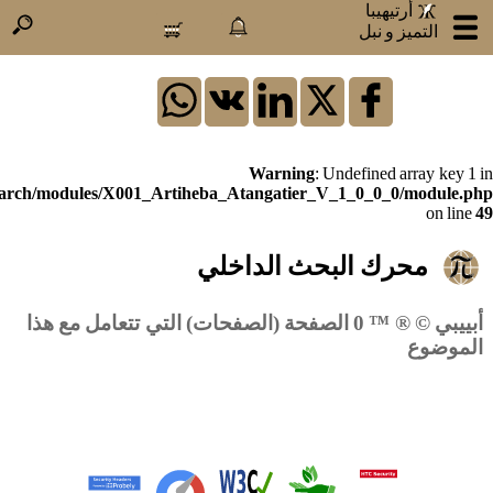
.
.
أرتيهيبا
التميز و نبل
×
:
تسجيل
الدخول
Warning
: Undefined array key 1 in
search/modules/X001_Artiheba_Atangatier_V_1_0_0_0/module.php
on line
49
أرتيهيبا
معلومات
محرك البحث الداخلي
عنا
منتجاتنا
أبييبي © ® ™ 0 الصفحة (الصفحات) التي تتعامل مع هذا
خدماتنا
الموضوع
أتراكسالروابط
كن
مؤثرا
كن
شريكا