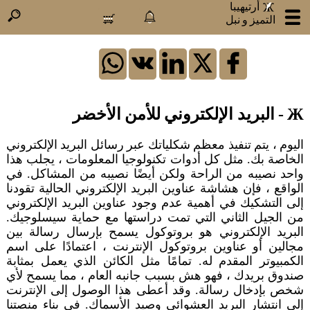
.
.
أرتيهيبا
التميز و نبل
×
:
تسجيل
الدخول
Ж - البريد الإلكتروني للأمن الأخضر
أرتيهيبا
اليوم ، يتم تنفيذ معظم شكلياتك عبر رسائل البريد الإلكتروني
معلومات
الخاصة بك. مثل كل أدوات تكنولوجيا المعلومات ، يجلب هذا
عنا
واحد نصيبه من الراحة ولكن أيضًا نصيبه من المشاكل. في
الواقع ، فإن هشاشة عناوين البريد الإلكتروني الحالية تقودنا
منتجاتنا
إلى التشكيك في أهمية عدم وجود عناوين البريد الإلكتروني
خدماتنا
من الجيل الثاني التي تمت دراستها مع حماية سيسلوجيك.
أتراكسالروابط
البريد الإلكتروني هو بروتوكول يسمح بإرسال رسالة بين
مجالين أو عناوين بروتوكول الإنترنت ، اعتمادًا على اسم
كن
الكمبيوتر المقدم له. تمامًا مثل الكائن الذي يعمل بمثابة
مؤثرا
صندوق بريدك ، فهو هش بسبب جانبه العام ، مما يسمح لأي
كن
شخص بإدخال رسالة. وقد أعطى هذا الوصول إلى الإنترنت
شريكا
إلى انتشار البريد العشوائي وصيد الأسماك. في بناء منصتنا