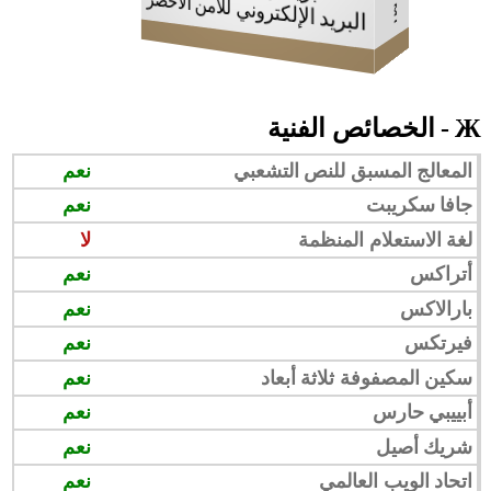
البريد الإلكتروني للأمن الأخضر
Ж - الخصائص الفنية
المعالج المسبق للنص التشعبي
نعم
جافا سكريبت
نعم
لغة الاستعلام المنظمة
لا
أتراكس
نعم
بارالاكس
نعم
فيرتكس
نعم
سكين المصفوفة ثلاثة أبعاد
نعم
أبييبي حارس
نعم
شريك أصيل
نعم
اتحاد الويب العالمي
نعم