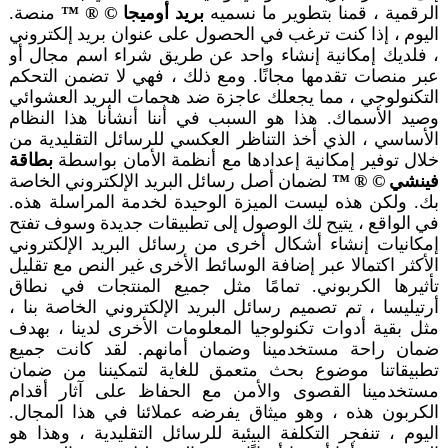
اتصال
الرقمية ، قمنا بتطوير ما نسميه
بريد أوميجا © ® ™
منصة.
اليوم ، إذا كنت ترغب في الحصول على عنوان بريد إلكتروني
بصمة
، فلديك إمكانية إنشاء واحد عن طريق شراء اسم مجال أو
عرض
عبر منصات تقدمها مجانًا. ومع ذلك ، فهي لا تضمن التحكم
العمل
التكنولوجي ، مما يجعلك عاجزة ضد هجمات البريد العشوائي
وحدات
وصيد الأسماك. هذا هو السبب في أننا أنشأنا هذا النظام
الأساسي ، الذي أخذ التناظر العكسي للرسائل التقليدية من
خصوصياتنا
خلال توفير إمكانية إعدادها مع أنظمة الأمان بواسطة
بطاقة
سياسة
فينشي © ® ™
لضمان أصل رسائل البريد الإلكتروني الخاصة
الخصوصية
بك. ولكن هذه ليست الميزة الوحيدة لخدمة المراسلة هذه.
تحسين
في الواقع ، يتيح لك الوصول إلى تطبيقات جديدة وسوف تفتح
محركات
إمكانيات إنشاء أشكال أخرى من رسائل البريد الإلكتروني
البحث
الأكثر اكتمالا عبر إضافة الوسائط الأخرى غير النص مع تقليل
تأثيرها الكربوني. تمامًا مثل جميع المنتجات في نطاق
المواضيع
أرتيليسا ، تم تصميم رسائل البريد الإلكتروني الخاصة بنا ،
مدونة
مثل بقية أدوات تكنولوجيا المعلومات الأخرى لدينا ، بهدف
التعليمات
ضمان راحة مستخدمينا وضمان أمانهم. لقد كانت جميع
تطبيقاتنا موضوع بحث متعمق للغاية لتمكيننا من ضمان
المنتدى
مستخدمينا القصوى والأمن مع الحفاظ على آثار أقدام
صحيفة
الكربون هذه ، وهو ميثاق يفرضه عملائنا في هذا المجال.
اليوم ، تنفجر التكلفة البيئية للرسائل التقليدية ، وهذا هو
شبكة